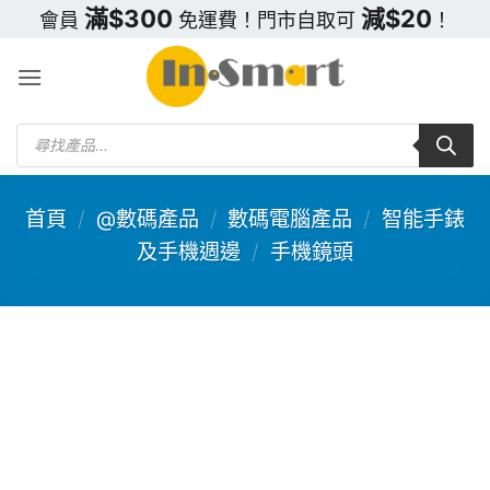
Skip
滿$300
減$20
會員
免運費！門市自取可
！
to
content
Products
search
首頁
/
@數碼產品
/
數碼電腦產品
/
智能手錶
及手機週邊
/
手機鏡頭