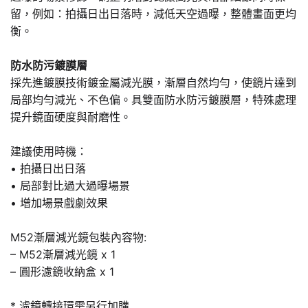
留，例如：拍攝日出日落時，減低天空過曝，整體畫面更均
衡。
防水防污鍍膜層
採先進鍍膜技術鍍金屬減光膜，漸層自然均勻，使鏡片達到
局部均勻減光、不色偏。具雙面防水防污鍍膜層，特殊處理
提升鏡面硬度與耐磨性。
建議使用時機：
• 拍攝日出日落
• 局部對比過大過曝場景
• 增加場景戲劇效果
M52漸層減光鏡包裝內容物:
– M52漸層減光鏡 x 1
– 圓形濾鏡收納盒 x 1
* 濾鏡轉接環需另行加購