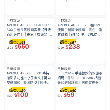
手機鏡頭
手機鏡頭
APEXEL APEXEL TeleCular
APEXEL APEXEL 200倍CPL
30X手機長焦鏡頭套裝【升級
便攜手機顯微鏡頭 – 黑色 | 隨
通用夾件】 | 長焦手機鏡頭 |
意微觀 | 即時分享 | CPL防反
高清鍍膜玻璃鏡片 | 光學變焦
射 | 36563001
節省:
節省:
48
61
$
$
系統 | 望遠鏡功能 | 53415001
550
238
$
$
598
299
$
$
手機鏡頭
手機鏡頭
APEXEL APEXEL F001 手持
ELECOM – 手機鏡頭的保護罩
攝影多功能一字手機夾 | 萬向
細碼 3件裝 ESE-01SBK 相機
旋轉調節 | 緊固防脫 | 輕便便
鏡頭的保護蓋｜防偷窺神器｜
攜 | 兼容多機型 | 52339001
防黑客鏡頭貼｜防偷窺器鏡頭
節省:
節省:
20
40
$
$
｜私隱保護蓋｜安裝簡單｜保
100
59
$
$
120
99
護隱私｜防監視｜撥動開關
$
$