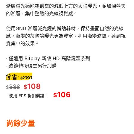
漸層減光鏡能夠適當的減低上方的太陽曝光，並加深藍天
的漸層，集中整體的光線視覺感。
使用GND 漸層減光鏡的輔助器材，保持畫面自然的光線
感，漸變的灰階讓曝光更為豐富。利用漸變濾鏡，達到視
覺集中的效果。
‧ 僅適用 Bitplay 新版 HD 高階鏡頭系列
‧ 濾鏡轉接環需另行加購
節省:
280
$
108
388
$
$
106
$
使用 FPS 折扣價錢 :
尚餘少量