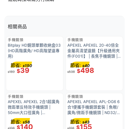
相關商品
手機鏡頭
手機鏡頭
Bitplay HD鏡頭單顆收納盒03
APEXEL APEXEL 20-40倍全
(HD高階廣角/ HD高階望遠專
金屬高清望遠鏡【升級通用夾
用)
件(F001)】 | 長焦手機鏡頭 |
高清鍍膜玻璃鏡片 | 光學變焦
節省:
節省:
150
40
$
$
系統 | 望遠鏡功能 |
39
498
$
$
189
538
38763002
$
$
手機鏡頭
手機鏡頭
APEXEL APEXEL 2合1超廣角
APEXEL APEXEL APL-DG6 6
微距單反特效手機鏡頭 |
合1便攜手機鏡頭套裝 | 魚眼/
50mm大口徑廣角 |
廣角/微距手機鏡頭 | ND32/偏
38759001
振/星光鏡頭 | 輕巧便攜 | 郊遊
節省:
節省:
58
43
$
$
必備 | 36562001
140
155
$
$
198
198
$
$