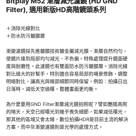
Bitplay M52 漸層減光濾鏡 (HD GND
Filter), 適用新版HD高階鏡頭系列
＋消除光線對比
＋防水防污鍍膜層
漸變濾鏡採先進鍍膜技術鍍金屬減光膜，漸層自然均勻，
使鏡片達到局部均勻減光、不色偏。特殊處理提升鏡面硬
度與耐磨性。此濾鏡也有雙面防水防污鍍膜層。消除光線
對比過大的好幫手，特別適合容易局部的場景修飾，調整
明暗對比，讓高光與暗部細節同時保留，例如：拍攝日出
日落時，減低天空過曝，整體畫面更均衡。
為什麼要用GND Filter漸層減光鏡拍照呢？譬如艷陽高照
的晴天，天空已經曝光到幾乎喪失細節，如果減低曝光，
那其他的區域又會太暗，數位拍攝HDR是目前主流的解決
方案，而中灰漸變濾鏡則是光學的處理方式。