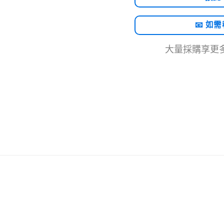
📧 如
大量採購享更