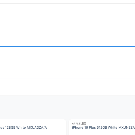
APPLE 產品
Plus 128GB White MXUA3ZA/A
iPhone 16 Plus 512GB White MXUN3ZA