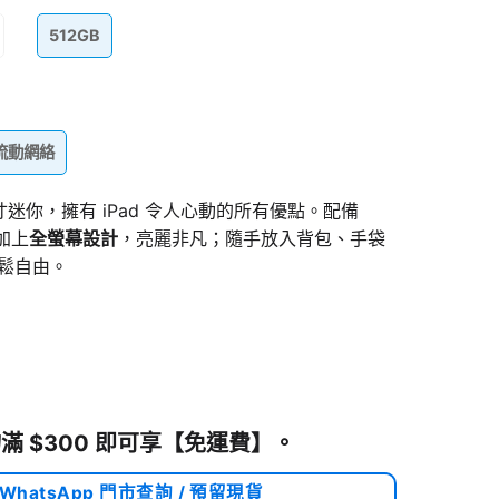
512GB
+ 流動網絡
尺寸迷你，擁有 iPad 令人
心動
的所有優點。配備
加上
全螢幕設計
，亮麗非凡；隨手放入背包、
手袋
鬆自由。
滿 $300 即可享
【免運費】
。
 WhatsApp 門市查詢 / 預留現貨