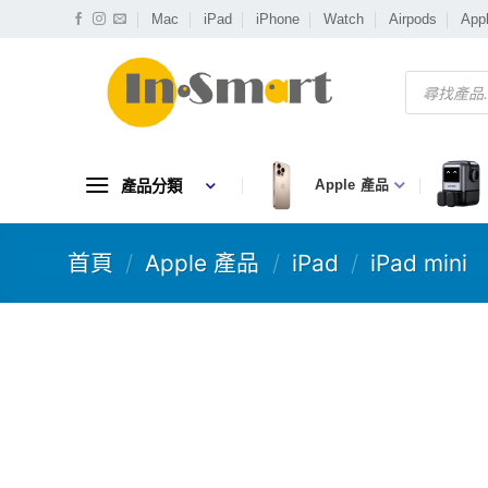
Skip
Mac
iPad
iPhone
Watch
Airpods
App
to
content
Products
search
產品分類
Apple 產品
首頁
/
Apple 產品
/
iPad
/
iPad mini