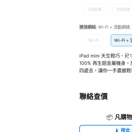
128GB
256GB
連接網絡
:
Wi-Fi + 流動網絡
Wi-Fi
Wi-Fi 
iPad mini 天生輕巧、
100%
再生
鋁金屬機身，
四
處去，讓你一手盡握輕
聯絡查價
📦
凡購物
📱 按此