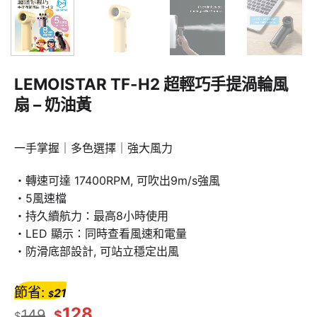
LEMOISTAR TF-H2 超輕巧手提渦輪風
扇 – 奶油黃
一手掌握｜多色選擇｜強大風力
・轉速可達 17400RPM, 可吹出9m/s強風
・5風速檔
・持久續航力：最高8小時使用
・LED 顯示：同時查看風速和電量
・防滑底部設計, 可站立穩定出風
節省:
21
$
128
149
$
$