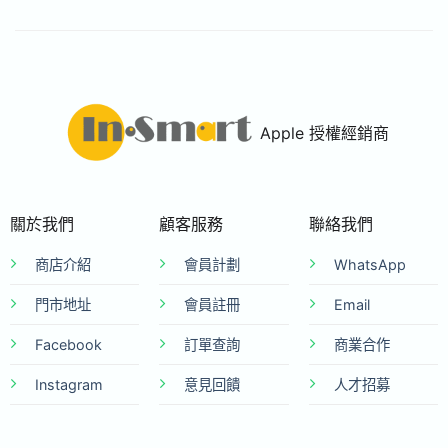
Apple 授權經銷商
關於我們
顧客服務
聯絡我們
商店介紹
會員計劃
WhatsApp
門市地址
會員註冊
Email
Facebook
訂單查詢
商業合作
Instagram
意見回饋
人才招募