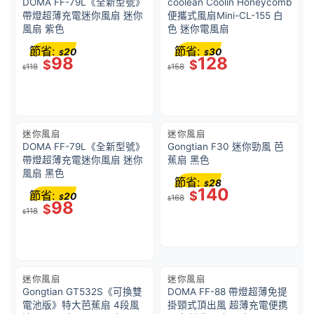
DOMA FF-79L《全新型號》
coolean Coolin Honeycomb
帶燈超薄充電迷你風扇 迷你
便攜式風扇Mini-CL-155 白
風扇 紫色
色 迷你電風扇
節省:
節省:
20
30
$
$
98
128
$
$
118
158
$
$
迷你風扇
迷你風扇
DOMA FF-79L《全新型號》
Gongtian F30 迷你勁風 芭
帶燈超薄充電迷你風扇 迷你
蕉扇 黑色
風扇 黑色
節省:
28
$
140
節省:
$
20
$
168
$
98
$
118
$
迷你風扇
迷你風扇
Gongtian GT532S《可換雙
DOMA FF-88 帶燈超薄免提
電池版》特大芭蕉扇 4段風
掛頸式頂出風 超薄充電便携