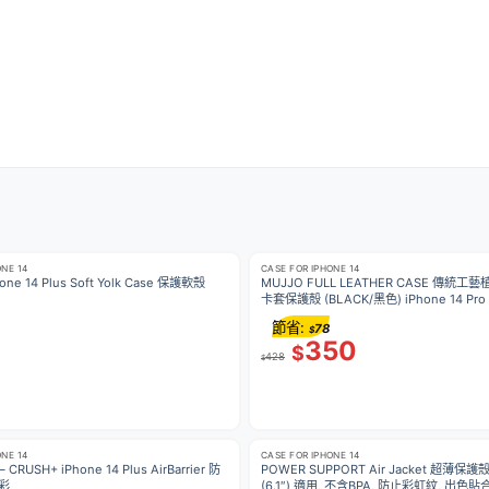
ONE 14
CASE FOR IPHONE 14
ne 14 Plus Soft Yolk Case 保護軟殼
MUJJO FULL LEATHER CASE 傳統
卡套保護殻 (BLACK/黑色) iPhone 14 Pro
節省:
78
$
350
$
428
$
ONE 14
CASE FOR IPHONE 14
– CRUSH+ iPhone 14 Plus AirBarrier 防
POWER SUPPORT Air Jacket 超薄保護殼 
彩
(6.1″) 適用, 不含BPA, 防止彩虹紋, 出色