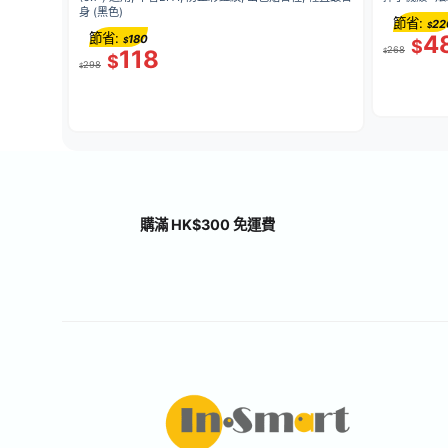
身 (黑色)
節省:
22
$
節省:
4
180
$
$
268
118
$
$
298
$
購滿 HK$300 免運費