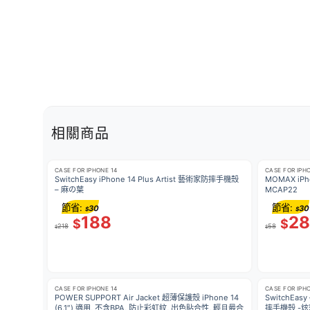
相關商品
CASE FOR IPHONE 14
CASE FOR IPH
SwitchEasy iPhone 14 Plus Artist 藝術家防摔手機殼
MOMAX iPho
– 麻の葉
MCAP22
節省:
節省:
30
30
$
$
188
28
$
$
218
58
$
$
CASE FOR IPHONE 14
CASE FOR IPH
POWER SUPPORT Air Jacket 超薄保護殼 iPhone 14
SwitchEasy 
(6.1″) 適用, 不含BPA, 防止彩虹紋, 出色貼合性, 輕且最合
摔手機殼 -炫