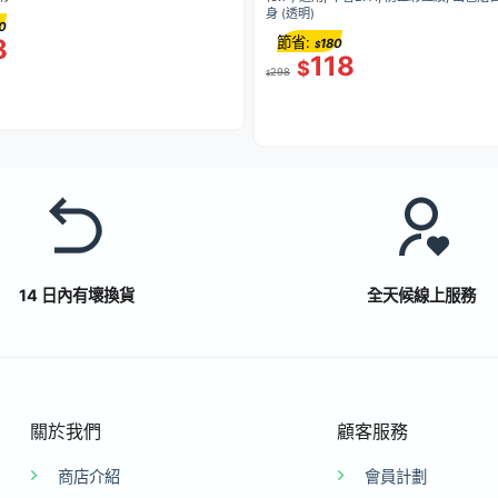
身 (透明)
0
8
節省:
180
$
118
$
298
$
14 日內有壞換貨
全天候線上服務
關於我們
顧客服務
商店介紹
會員計劃