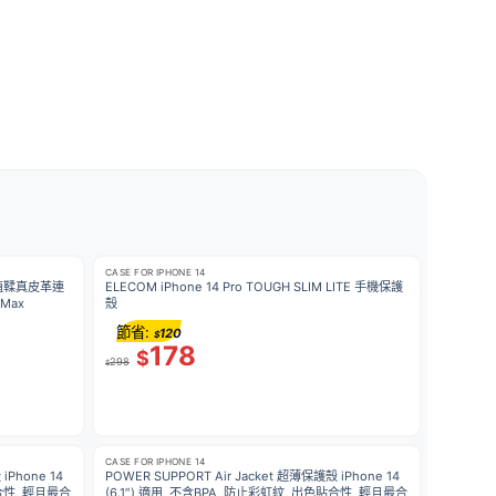
CASE FOR IPHONE 14
工藝植鞣真皮革連
ELECOM iPhone 14 Pro TOUGH SLIM LITE 手機保護
 Max
殼
節省:
120
$
178
$
298
$
CASE FOR IPHONE 14
iPhone 14
POWER SUPPORT Air Jacket 超薄保護殼 iPhone 14
貼合性, 輕且最合
(6.1″) 適用, 不含BPA, 防止彩虹紋, 出色貼合性, 輕且最合