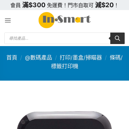
Skip
滿$300
減$20
會員
免運費！門市自取可
！
to
content
Products
search
首頁
/
@數碼產品
/
打印/墨盒/掃瞄器
/
條碼/
標籤打印機