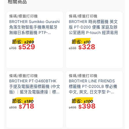
相關商品
條碼/標籤打印機
條碼/標籤打印機
BROTHER Sumikko Gurashi
BROTHER 時尚標籤機 英文
角落生物智能手機專用藍牙
版 PT-D200 便攜 家庭及辦
無線日系標籤機 PTP-
公室適用 P-touch 經濟易用
P300BT-SG TZe
節省:
節省:
269
10
$
$
529
328
$
$
798
338
$
$
條碼/標籤打印機
條碼/標籤打印機
BROTHER PT-D460BTHK
BROTHER LINE FRIENDS
手提及電腦連接標籤機 (中文
標籤機 PT-D200LB 學必備
版) ｜藍牙及電腦連接｜標籤
中文, 英文, 日文字型 P-
帶可用 3.5-18mm
Touch 護貝標籤帶 特價優惠
節省:
節省:
180
100
$
$
718
398
$
$
898
498
$
$