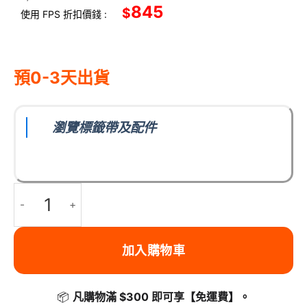
845
$
使用 FPS 折扣價錢 :
預0-3天出貨
瀏覽標籤帶及配件
BROTHER PT-P710BT 日系便攜標籤機, 手機/電腦兩用, 內附充電鋰電
加入購物車
📦
凡購物滿 $300 即可享
【免運費】
。