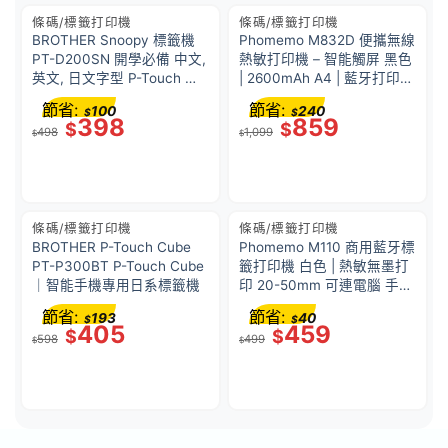
條碼/標籤打印機
條碼/標籤打印機
BROTHER Snoopy 標籤機
Phomemo M832D 便攜無線
PT-D200SN 開學必備 中文,
熱敏打印機 – 智能觸屏 黑色
英文, 日文字型 P-Touch 護
| 2600mAh A4 | 藍牙打印
貝標籤帶 特價優惠
支援多尺寸紙張 可連手機電
節省:
節省:
100
240
$
$
腦 香港行貨 | (注意：必需配
398
859
$
$
498
1,099
合熱敏紙使用)
$
$
條碼/標籤打印機
條碼/標籤打印機
BROTHER P-Touch Cube
Phomemo M110 商用藍牙標
PT-P300BT P-Touch Cube
籤打印機 白色 | 熱敏無墨打
｜智能手機專用日系標籤機
印 20-50mm 可連電腦 手機
無線打印 充滿電可連續打印
節省:
節省:
193
40
$
$
3-4 小時 | 香港行貨
405
459
$
$
598
499
$
$