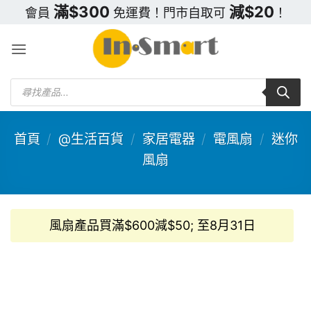
Skip
滿$300
減$20
會員
免運費！門市自取可
！
to
content
Products
search
首頁
/
@生活百貨
/
家居電器
/
電風扇
/
迷你
風扇
風扇產品買滿$600減$50; 至8月31日