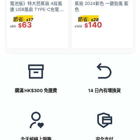
電池版》特大芭蕉扇 4段風
蕉扇 2024新色 一鍵勁風 藍
速 USB風扇 TYPE-C充電 黑
色
色
節省:
節省:
17
28
$
$
63
140
$
$
80
168
$
$
購滿 HK$300 免運費
14 日內有壞換貨
全天候線上服務
安全支付