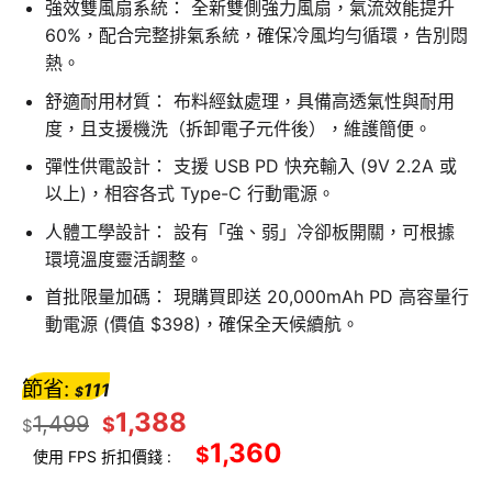
強效雙風扇系統： 全新雙側強力風扇，氣流效能提升
60%，配合完整排氣系統，確保冷風均勻循環，告別悶
熱。
舒適耐用材質： 布料經鈦處理，具備高透氣性與耐用
度，且支援機洗（拆卸電子元件後），維護簡便。
彈性供電設計： 支援 USB PD 快充輸入 (9V 2.2A 或
以上)，相容各式 Type-C 行動電源。
人體工學設計： 設有「強、弱」冷卻板開關，可根據
環境溫度靈活調整。
首批限量加碼： 現購買即送 20,000mAh PD 高容量行
動電源 (價值 $398)，確保全天候續航。
節省:
111
$
1,388
1,499
$
$
1,360
$
使用 FPS 折扣價錢 :