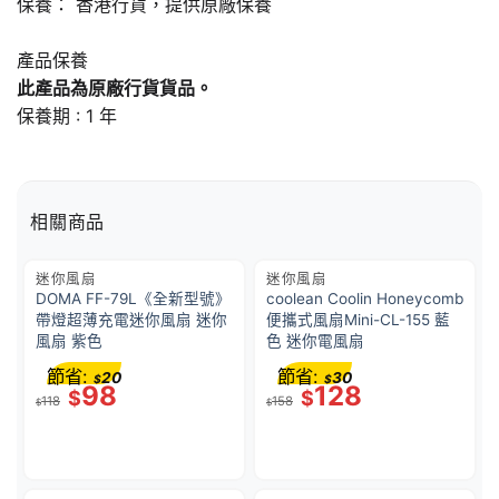
保養： 香港行貨，提供原廠保養
產品保養
此產品為原廠行貨貨品。
保養期 : 1 年
相關商品
迷你風扇
迷你風扇
DOMA FF-79L《全新型號》
coolean Coolin Honeycomb
帶燈超薄充電迷你風扇 迷你
便攜式風扇Mini-CL-155 藍
風扇 紫色
色 迷你電風扇
節省:
節省:
20
30
$
$
98
128
$
$
118
158
$
$