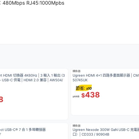
480Mbps RJ45:1000Mpbs
轉換器
rt HDMI 切換器 4K60Hz | 3 輸入 1 輸出 (3
Ugreen HDMI 4×1 四路多畫面顯示器 | CM
 USB-C 供電 | HDMI 2.0 兼容 | AW504/
50745UK
節省:
10
$
438
$
448
8
$
轉換器
nect USB-C® 7 合 1 多埠轉接器
Ugreen Nexode 300W GaN USB-C 充
Y
口）| CD333 / 90904B