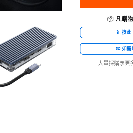
📦
凡購物
📱 按此
📧 如
大量採購享更