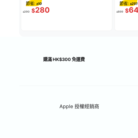
節省:
節省:
10
251
$
$
280
6
$
$
290
899
$
$
購滿 HK$300 免運費
Apple 授權經銷商