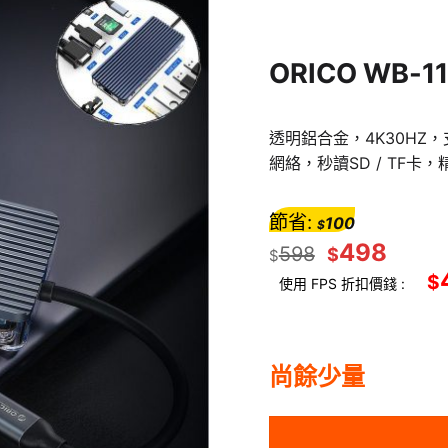
ORICO WB-1
透明鋁合金，4K30HZ
網絡，秒讀SD / TF卡
節省:
100
$
498
598
$
$
$
使用 FPS 折扣價錢 :
尚餘少量