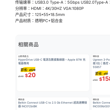
传输速率：USB3.0 Type-A：5Gbps USB2.0Type-A：
分辨率：HDMI：4K/30HZ VGA:1080P
产品尺寸：125*55*18.5mm
产品材质：透明PC+铝合金
相關商品
@數碼產品
轉換器
HyperDrive USB-C 電源及數據集線器 – Apple 87W 充
Ugreen 3-Po
電器專用
進1出) | 遙控 +
55857
節省:
528
$
20
節省:
10
$
$
548
15
$
$
168
$
轉換器
轉換器
Belkin Connect USB-C to 2.5 Gb Ethernet 超高速轉接
Belkin Con
器 INC012btBK
INC009btSG