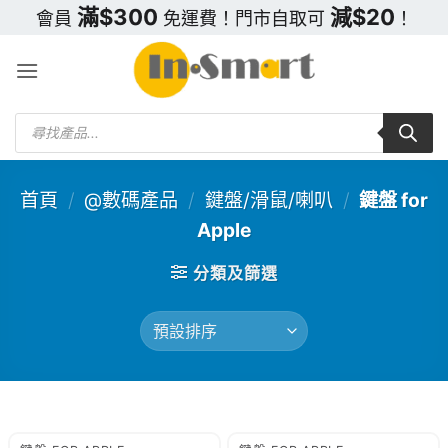
Skip
滿$300
減$20
會員
免運費！門市自取可
！
to
content
Products
search
首頁
/
@數碼產品
/
鍵盤/滑鼠/喇叭
/
鍵盤 for
Apple
分類及篩選