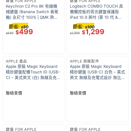
鍵盤 FOR APPLE
鍵盤 FOR APPLE
Keychron C2 Pro 8K 有線機
Logitech COMBO TOUCH 具
械鍵盤 (Banana Switch 香蕉
備觸控板的背光鍵盤保護殼
軸) 全尺寸 100% | QMK 熱插
iPad 10.9 英吋 (第 10 代 &
拔 | 8000Hz 輪詢率 | PBT 鍵
A16) 920-011434
節省:
節省:
50
100
$
$
帽 | RGB | Mac Windows
499
1,299
$
$
549
1,399
$
$
APPLE 產品
APPLE 原廠配件
Apple 原裝 Magic Keyboard
Apple 原裝 Magic Keyboard
精妙鍵盤配備Touch ID (USB-
精妙鍵盤 (USB-C) 白色 – 美式
C) – 美式英文 (白) 無線及充電
英文 無線及充電式設計 無比
式設計, 適用於配備 Apple 晶
舒適及精準的打字體驗
片的 Mac 型號
聯絡查價
聯絡查價
鍵盤 FOR APPLE
鍵盤 FOR APPLE