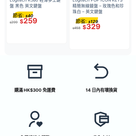
Logitech K580 輕薄多工鍵
Logitech POP ICON KEYS
盤 黑色 英文鍵盤
精簡無線鐽盤 – 玫瑰色和珍
珠白 – 英文鍵盤
節省:
40
$
259
$
節省:
129
299
$
$
329
$
458
$
購滿 HK$300 免運費
14 日內有壞換貨