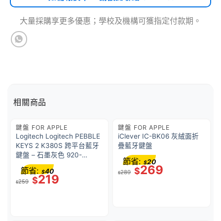
大量採購享更多優惠；學校及機構可獲指定付款期。
相關商品
鍵盤 FOR APPLE
鍵盤 FOR APPLE
Logitech Logitech PEBBLE
iClever IC-BK06 灰絨面折
KEYS 2 K380S 跨平台藍牙
疊藍牙鍵盤
鍵盤 – 石墨灰色 920-
節省:
20
$
011753｜最多連線到四個裝
269
節省:
$
40
$
289
置｜10個自定義快捷鍵｜36
$
219
$
259
個月電池壽命 (英文鍵盤)
$