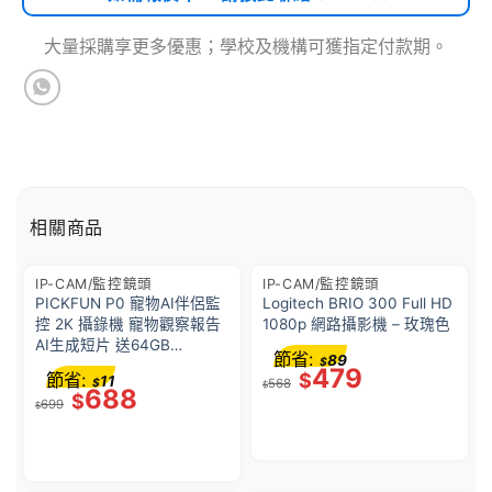
大量採購享更多優惠；學校及機構可獲指定付款期。
相關商品
IP-CAM/監控鏡頭
IP-CAM/監控鏡頭
PICKFUN P0 寵物AI伴侶監
Logitech BRIO 300 Full HD
控 2K 攝錄機 寵物觀察報告
1080p 網路攝影機 – 玫瑰色
AI生成短片 送64GB
節省:
89
$
Memory Card (港澳行貨版
479
節省:
$
11
$
568
本) – 白色
$
688
$
699
$