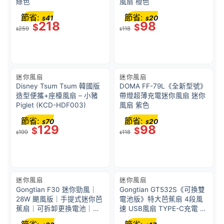
綠色
風扇 橙色
節省:
節省:
41
20
$
$
218
98
$
$
259
118
$
$
迷你風扇
迷你風扇
Disney Tsum Tsum 韓國版
DOMA FF-79L《全新型號》
造型便攜+座檯風扇 – 小豬
帶燈超薄充電迷你風扇 迷你
Piglet (KCD-HDF003)
風扇 紫色
節省:
節省:
70
20
$
$
129
98
$
$
199
118
$
$
迷你風扇
迷你風扇
Gongtian F30 迷你勁風｜
Gongtian GT532S《可換雙
28W 颶風版｜手提式迷你芭
電池版》特大芭蕉扇 4段風
蕉扇｜可拆卸更換電池｜綠
速 USB風扇 TYPE-C充電 藍
色
色