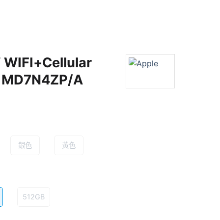
″ WIFI+Cellular
k MD7N4ZP/A
銀色
黃色
512GB