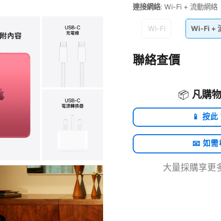
連接網絡
:
Wi-Fi + 流動網絡
Wi-Fi
Wi-Fi 
聯絡查價
📦
凡購物
📱 按此
📧 如
大量採購享更