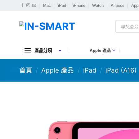
Skip
Mac
iPad
iPhone
Watch
Airpods
App
to
content
Products
search
產品分類
Apple 產品
首頁
/
Apple 產品
/
iPad
/
iPad (A16)