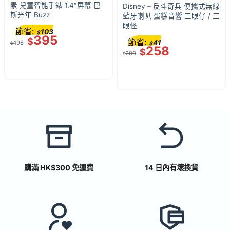
素 兒童智能手錶 1.4″屏幕 巴
Disney – 反斗奇兵 便攜式無線
斯光年 Buzz
藍牙喇叭 蛋糕音響 三眼仔 / 三
眼怪
節省:
103
$
395
$
節省:
41
498
$
$
258
$
299
$
購滿 HK$300 免運費
14 日內有壞換貨