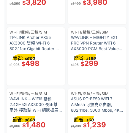
3,820
3,980
$
$
4,290
5,100
$
$
WI-FI/雙頻/三頻/SIM
WI-FI/雙頻/三頻/SIM
TP-LINK Archer AX55
WAVLINK – MIGHTY EX1
AX3000 雙頻 Wi-Fi 6
PRO VPN Router WiFi 6
802.11ax Gigabit Router 路
AX3000 PCM Best Value
由器 (支援 Amazon Alexa)
Mesh 雙頻超級 VPN 路由器
節省:
節省:
600
199
$
$
3年保用
498
299
$
$
1,098
498
$
$
WI-FI/雙頻/三頻/SIM
WI-FI/雙頻/三頻/SIM
WAVLINK – WiFi6 雙頻
ASUS RT-BE59 WiFi 7
2.4G+5G AX3000 長距離
AiMesh 可擴充路由器,
室外 接取點 WiFi 網狀擴展
802.11be, 5000 Mbps, 4K-
器 PoE/4x8dBi 高增益天
QAM, MLO, 2.5G WAN +
節省:
節省:
608
60
$
$
線/IP67 防風雨外殼/訊號增
2.5G LAN 連接埠, 家長控管
1,480
1,239
$
$
2,088
1,299
強器放大器 WL-WN573HX3
功能, VPN
$
$