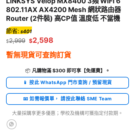
LINKSYS Velop MX8400 3頻 WiFi 6
802.11AX AX4200 Mesh 網狀路由器
Router (2件裝) 高CP值 溫度低 不當機
節省:
401
$
2,598
2,999
$
$
暫無現貨可查詢訂貨
📦
凡購物滿 $300 即可享
【免運費】
。
📱 按此 WhatsApp 門市查詢 / 預留現貨
📧 如需報價單， 請按此聯絡 SME Team
大量採購享更多優惠；學校及機構可獲指定付款期。