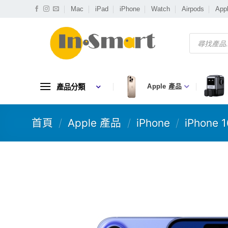
Skip
Mac
iPad
iPhone
Watch
Airpods
App
to
content
Products
search
產品分類
Apple 產品
首頁
/
Apple 產品
/
iPhone
/
iPhone 1