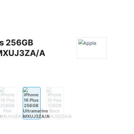
us 256GB
 MXUJ3ZA/A