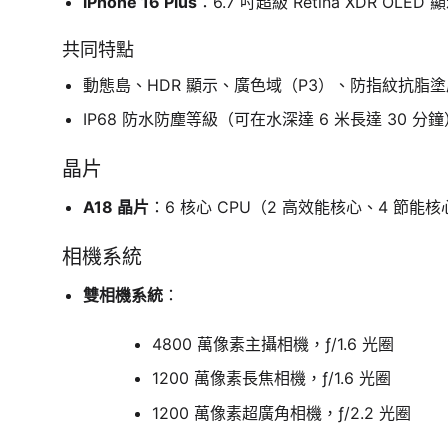
iPhone 16 Plus
：6.7 吋超級 Retina XDR OLED 
共同特點
動態島、HDR 顯示、廣色域（P3）、防指紋抗脂塗
IP68 防水防塵等級（可在水深達 6 米長達 30 分鐘
晶片
A18 晶片
：6 核心 CPU（2 高效能核心、4 節能核
相機系統
雙相機系統
：
4800 萬像素主攝相機，ƒ/1.6 光圈
1200 萬像素長焦相機，ƒ/1.6 光圈
1200 萬像素超廣角相機，ƒ/2.2 光圈