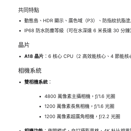
共同特點
動態島、HDR 顯示、廣色域（P3）、防指紋抗脂塗
IP68 防水防塵等級（可在水深達 6 米長達 30 分鐘
晶片
A18 晶片
：6 核心 CPU（2 高效能核心、4 節能核
相機系統
雙相機系統
：
4800 萬像素主攝相機，ƒ/1.6 光圈
1200 萬像素長焦相機，ƒ/1.6 光圈
1200 萬像素超廣角相機，ƒ/2.2 光圈
相機功能
：夜間模式、自訂攝影風格、4K 杜比視