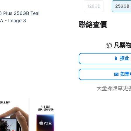
128GB
256GB
聯絡查價
📦
凡購物
📱 按此
📧 如
大量採購享更