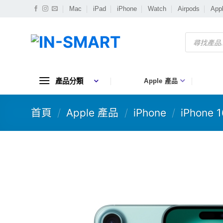
Skip
Mac
iPad
iPhone
Watch
Airpods
App
to
content
Products
search
產品分類
Apple 產品
首頁
/
Apple 產品
/
iPhone
/
iPhone 1